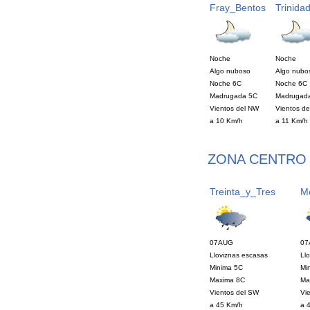
Fray_Bentos
Trinida
Noche
Noche
Algo nuboso
Algo nubo
Noche 6C
Noche 6C
Madrugada 5C
Madrugad
Vientos del NW
Vientos d
a 10 Km/h
a 11 Km/h
ZONA CENTRO 
Treinta_y_Tres
M
07AUG
07
Lloviznas escasas
Ll
Minima 5C
Mi
Maxima 8C
Ma
Vientos del SW
Vi
a 45 Km/h
a 