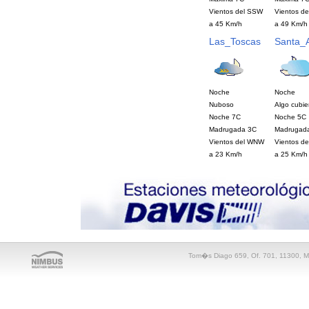
Vientos del SSW
Vientos d
a 45 Km/h
a 49 Km/h
Las_Toscas
Santa_
Noche
Noche
Nuboso
Algo cubie
Noche 7C
Noche 5C
Madrugada 3C
Madrugad
Vientos del WNW
Vientos d
a 23 Km/h
a 25 Km/h
Tom�s Diago 659, Of. 701, 11300, M