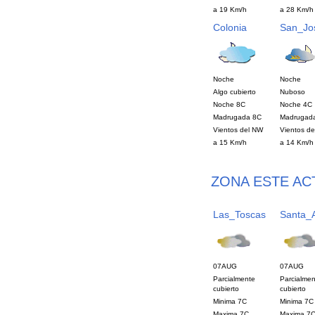
a 19 Km/h
a 28 Km/h
Colonia
San_Jo
Noche
Noche
Algo cubierto
Nuboso
Noche 8C
Noche 4C
Madrugada 8C
Madrugad
Vientos del NW
Vientos d
a 15 Km/h
a 14 Km/h
ZONA ESTE AC
Las_Toscas
Santa_
07AUG
07AUG
Parcialmente
Parcialmen
cubierto
cubierto
Minima 7C
Minima 7C
Maxima 7C
Maxima 7