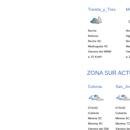
Treinta_y_Tres
M
Noche
No
Nuboso
Al
Noche 6C
No
Madrugada 4C
Ma
Vientos del WNW
Vi
a 15 Km/h
a 
ZONA SUR ACT
Colonia
San_Jo
07AUG
07AUG
Cubierto
Cubierto
Minima 5C
Minima 6C
Maxima 9C
Maxima 7
Vientos del SW
Vientos d