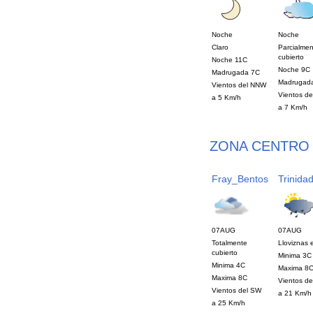
Noche
Noche
Claro
Parcialmen
cubierto
Noche 11C
Noche 9C
Madrugada 7C
Madrugad
Vientos del NNW
Vientos d
a 5 Km/h
a 7 Km/h
ZONA CENTRO
Fray_Bentos
Trinida
07AUG
07AUG
Totalmente
Lloviznas 
cubierto
Minima 3C
Minima 4C
Maxima 8
Maxima 8C
Vientos d
Vientos del SW
a 21 Km/h
a 25 Km/h